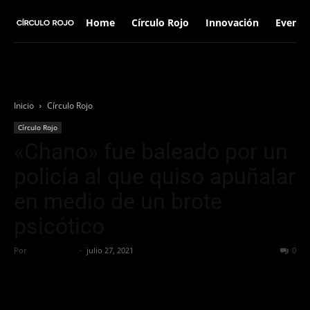
Home
Círculo Rojo
Innovación
Evento
Inicio
Círculo Rojo
Círculo Rojo
«Chano» fue baleado por un
policía al que quiso apuñalar
en medio de un brote
psicótico
Por
Círculo Rojo
-
julio 27, 2021
1175
0