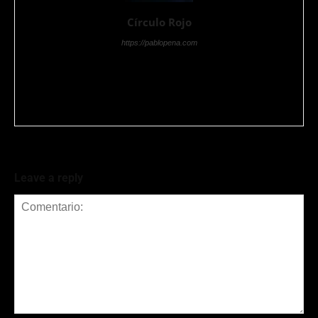
Círculo Rojo
https://pablopena.com
Pablo Pena es redactor especializado en entretenimiento,
celebridades y tendencias internacionales. Desarrolla contenido
actual, dinámico y con una mirada editorial que conecta cultura
pop, eventos y el universo mediático hispano.
Leave a reply