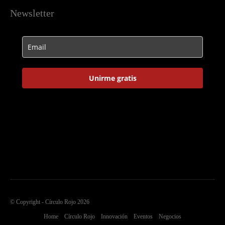
Newsletter
Unirme gratis
Html code here! Replace this with any non empty raw html code
and that's it.
© Copyright - Círculo Rojo 2026
Home
Círculo Rojo
Innovación
Eventos
Negocios