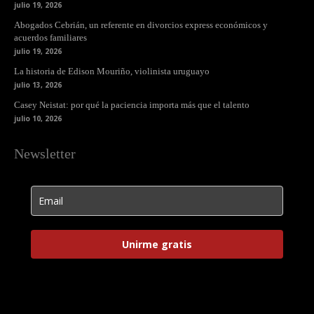
julio 19, 2026
Abogados Cebrián, un referente en divorcios express económicos y
acuerdos familiares
julio 19, 2026
La historia de Edison Mouriño, violinista uruguayo
julio 13, 2026
Casey Neistat: por qué la paciencia importa más que el talento
julio 10, 2026
Newsletter
Unirme gratis
Html code here! Replace this with any non empty raw html code