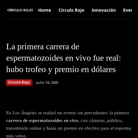
Home
Círculo Rojo
Innovación
Event
La primera carrera de
espermatozoides en vivo fue real:
hubo trofeo y premio en dólares
Círculo Rojo
julio 10, 2025
Facebook
X
Pinterest
Wha
En Los Ángeles se realizó un evento sin precedentes: la primera
carrera de espermatozoides en vivo
, con cámaras, público,
transmisión online y hasta un premio en efectivo para el esperma
más veloz.