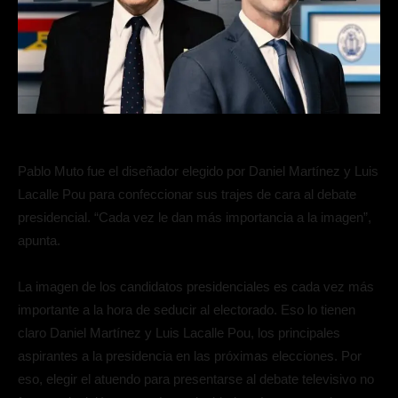
Pablo Muto fue el diseñador elegido por Daniel Martínez y Luis
Lacalle Pou para confeccionar sus trajes de cara al debate
presidencial. “Cada vez le dan más importancia a la imagen”,
apunta.
La imagen de los candidatos presidenciales es cada vez más
importante a la hora de seducir al electorado. Eso lo tienen
claro Daniel Martínez y Luis Lacalle Pou, los principales
aspirantes a la presidencia en las próximas elecciones. Por
eso, elegir el atuendo para presentarse al debate televisivo no