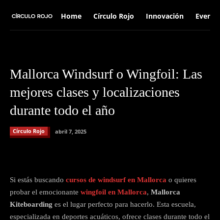
Home
Círculo Rojo
Innovación
Evento
Mallorca Windsurf o Wingfoil: Las
mejores clases y localizaciones
durante todo el año
Círculo Rojo
abril 7, 2025
Facebook
X
Pinterest
What
Si estás buscando
cursos de windsurf en Mallorca
o quieres
probar el emocionante
wingfoil en Mallorca
,
Mallorca
Kiteboarding
es el lugar perfecto para hacerlo. Esta escuela,
especializada en deportes acuáticos, ofrece clases durante todo el