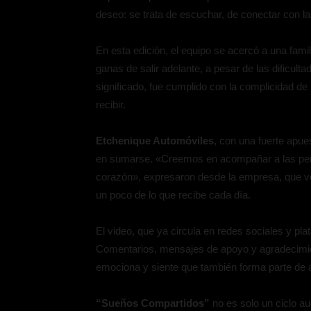
deseo: se trata de escuchar, de conectar con 
En esta edición, el equipo se acercó a una famili
ganas de salir adelante, a pesar de las dificul
significado, fue cumplido con la complicidad d
recibir.
Etchenique Automóviles
, con una fuerte apu
en sumarse. «Creemos en acompañar a las perso
corazón», expresaron desde la empresa, que v
un poco de lo que recibe cada día.
El video, que ya circula en redes sociales y pla
Comentarios, mensajes de apoyo y agradecimien
emociona y siente que también forma parte de 
“Sueños Compartidos”
no es solo un ciclo au