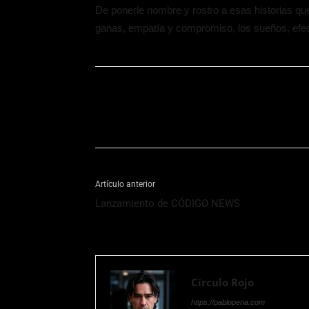
De ponerle nombre y rostro a esas historias q
ganas, empatía y compromiso, los sueños, efec
Artículo anterior
Lanzamiento de CÓDIGO NEWS
Círculo Rojo
https://pablopena.com