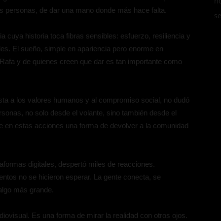
n
las personas, de dar una mano donde más hace falta.
s
a cuya historia toca fibras sensibles: esfuerzo, resiliencia y
tades. El sueño, simple en apariencia pero enorme en
e Rafa y de quienes creen que dar es tan importante como
esta a los valores humanos y al compromiso social, no dudó
nas, no solo desde el volante, sino también desde el
e en estas acciones una forma de devolver a la comunidad
taformas digitales, despertó miles de reacciones.
tos no se hicieron esperar. La gente conecta, se
algo más grande.
diovisual. Es una forma de mirar la realidad con otros ojos.