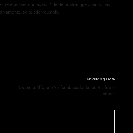
ue merecen ser contadas. Y de demostrar que cuando hay
tivamente, se pueden cumplir.
Artículo siguiente
Graciela Alfano: «Yo fui abusada de los 4 a los 7
años»