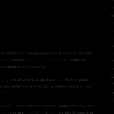
f
s
ju
ju
ju
m
e los sueños. En una nueva edición de su ciclo
«Sueños
d
e a sorprender con historias de vida que conmueven,
n
 a quienes más lo necesitan.
f
o
 un grupo de cómplices que hacen posible lo imposible.
s
de esa cadena de generosidad, aportando desde su lugar
a
idad.
ju
trabajo de Cotelo, combina emoción, humor, empatía y ese
e
ega en un momento único. No se trata solo de cumplir un