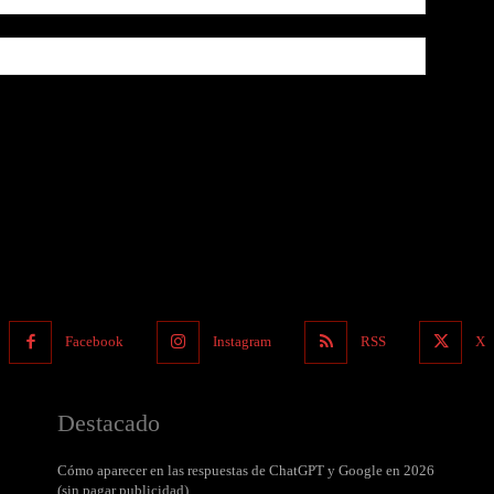
io web en este navegador la próxima vez que comente.
Facebook
Instagram
RSS
X
Destacado
Cómo aparecer en las respuestas de ChatGPT y Google en 2026
(sin pagar publicidad)