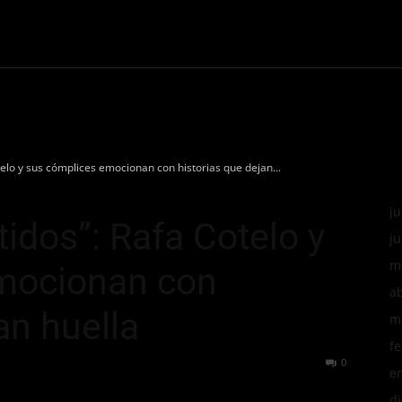
Círculo Rojo
Innovación
Eventos
Negocios
lo y sus cómplices emocionan con historias que dejan...
ju
dos”: Rafa Cotelo y
ju
m
mocionan con
ab
an huella
m
f
1313
0
e
d