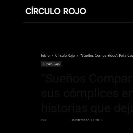
Home
Inicio
Círculo Rojo
“Sueños Compartidos”: Rafa Cote
Círculo Rojo
“Sueños Comparti
sus cómplices e
historias que dej
Por
Círculo Rojo
-
noviembre 30, 2018