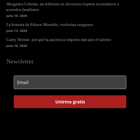
Abogados Cebrián, un referente en divorcios express económicos y
acuerdos familiares
julio 19, 2026
La historia de Edison Mouriño, violinista uruguayo
julio 13, 2026
Casey Neistat: por qué la paciencia importa más que el talento
julio 10, 2026
Newsletter
Unirme gratis
Html code here! Replace this with any non empty raw html code
and that's it.